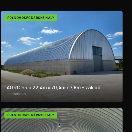
POĽNOHOSPODÁRSKE HALY
AGRO hala 22,4m x 70,4m x 7,8m + základ
Hurbanovo
POĽNOHOSPODÁRSKE HALY