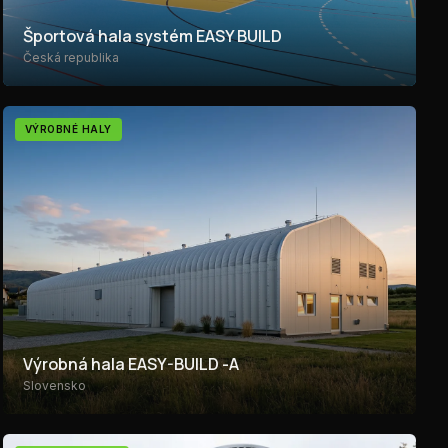
Športová hala systém EASY BUILD
Česká republika
VÝROBNÉ HALY
Výrobná hala EASY-BUILD -A
Slovensko