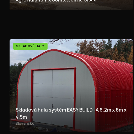
SKLADOVÉ HALY
Skladová hala systém EASY BUILD -A 6,2m x 8m x
4,5m
Slovensko