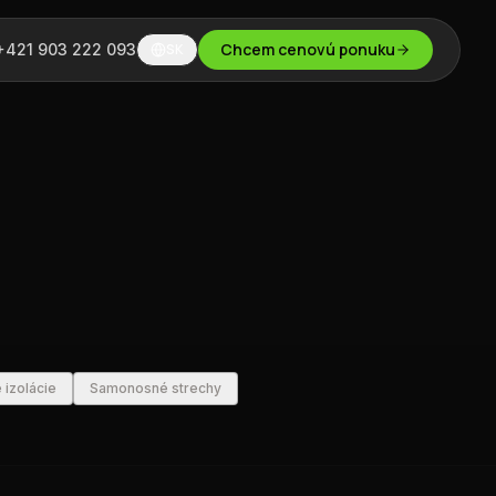
Chcem cenovú ponuku
+421 903 222 093
SK
 izolácie
Samonosné strechy