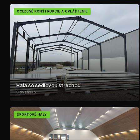
OCEĽOVÉ KONŠTRUKCIE A OPLÁŠTENIE
Hala so sedlovou strechou
Slovensko
ŠPORTOVÉ HALY