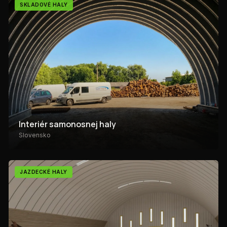
SKLADOVÉ HALY
Interiér samonosnej haly
Slovensko
JAZDECKÉ HALY