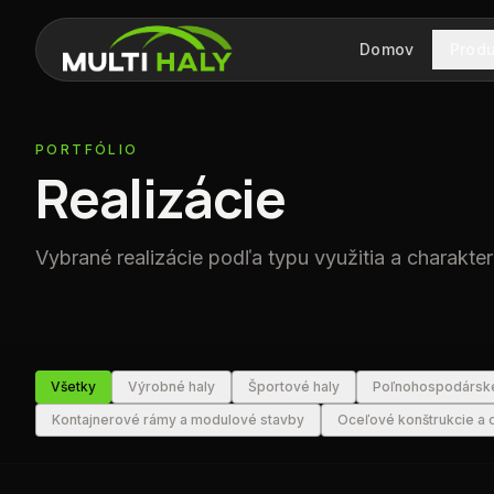
Domov
Prod
PORTFÓLIO
Realizácie
Vybrané realizácie podľa typu využitia a charakter
Všetky
Výrobné haly
Športové haly
Poľnohospodárske
Kontajnerové rámy a modulové stavby
Oceľové konštrukcie a 