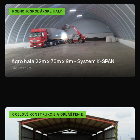
POĽNOHOSPODÁRSKE HALY
Agro hala 22m x 70m x 9m - Systém K-SPAN
Slovesnko
OCEĽOVÉ KONŠTRUKCIE A OPLÁŠTENIE