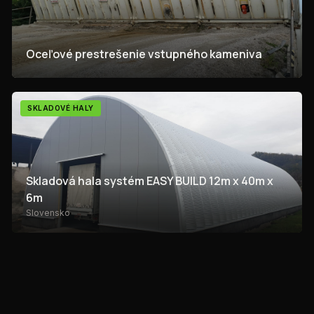
Oceľové prestrešenie vstupného kameniva
SKLADOVÉ HALY
Skladová hala systém EASY BUILD 12m x 40m x
6m
Slovensko