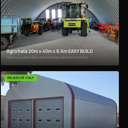
Agro hala 20m x 40m x 8,6m EASY BUILD
Hala na parkovanie poľnohospodárskej techniky
SKLADOVÉ HALY