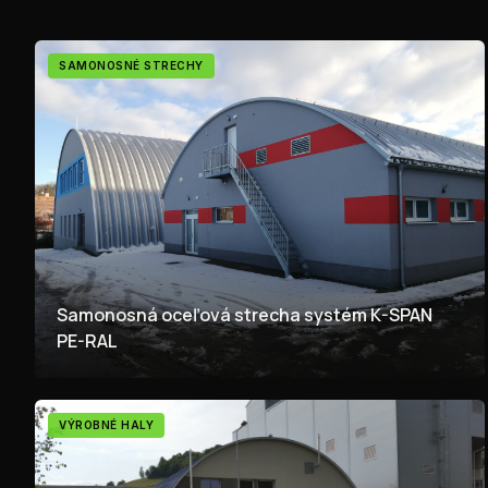
SAMONOSNÉ STRECHY
Samonosná oceľová strecha systém K-SPAN
PE-RAL
VÝROBNÉ HALY