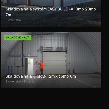
Skladová hala systém EASY BUILD -A 10m x 20m x
7m
Slovensko
SKLADOVÉ HALY
Skaldová hala K-SPAN 12m x 36m x 6m
Slovensko - Boleráz