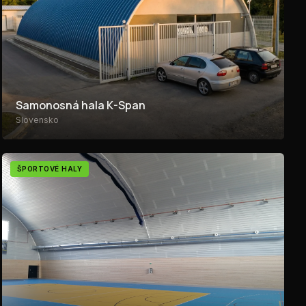
Samonosná hala K-Span
Slovensko
ŠPORTOVÉ HALY