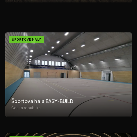
ŠPORTOVÉ HALY
Športová hala EASY-BUILD
Česká republika