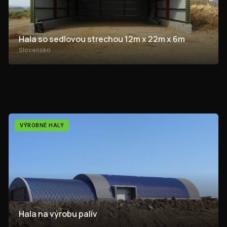
Hala so sedlovou strechou 12m x 22m x 6m
Slovensko
VÝROBNÉ HALY
Hala na výrobu palív