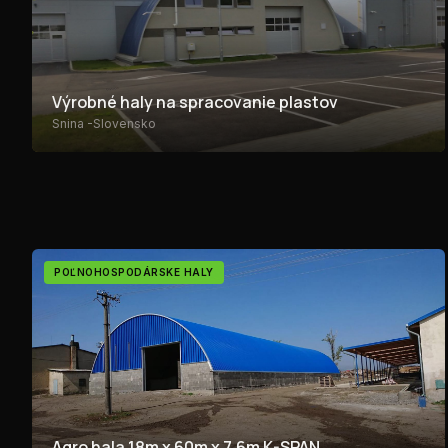
Výrobné haly na spracovanie plastov
Snina -Slovensko
POĽNOHOSPODÁRSKE HALY
Agro hala 18m x 60m x 7,6m K-SPAN