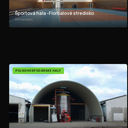
Športová hala -Florbalové stredisko
Slovensko
POĽNOHOSPODÁRSKE HALY