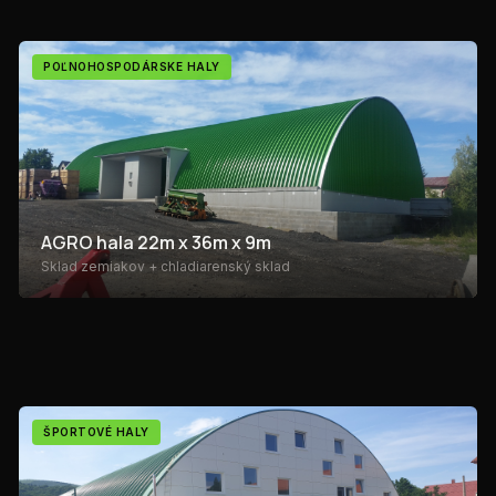
POĽNOHOSPODÁRSKE HALY
AGRO hala 22m x 36m x 9m
Sklad zemiakov + chladiarenský sklad
ŠPORTOVÉ HALY