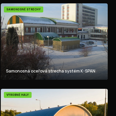
SAMONOSNÉ STRECHY
Samonosná oceľová strecha systém K-SPAN
VÝROBNÉ HALY