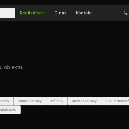
ukty
Realizácie
O nás
Kontakt
u objektu.
 haly
Skladové haly
Iné haly
Jazdecké haly
PUR striekané
opláštenie