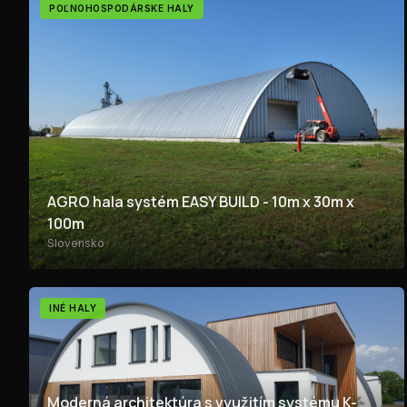
POĽNOHOSPODÁRSKE HALY
AGRO hala systém EASY BUILD - 10m x 30m x
100m
Slovensko
INÉ HALY
Moderná architektúra s využitím systému K-